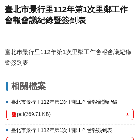
臺北市景行里112年第1次里鄰工作
門
會報會議紀錄暨簽到表
牌
整
合
檢
索
臺北市景行里112年第1次里鄰工作會報會議紀錄
系
統
暨簽到表
文
化
局
相關檔案
文
化
臺北市景行里112年第1次里鄰工作會報會議紀錄
資
產
pdf(269.71 KB)
臺
北
臺北市景行里112年第1次里鄰工作會報簽到表
市