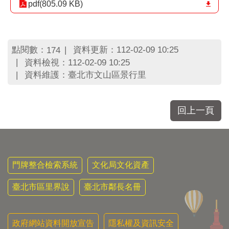
區
pdf(805.09 KB)
里
界
說
點閱數：
資料更新：112-02-09 10:25
174
臺
資料檢視：112-02-09 10:25
北
資料維護：臺北市文山區景行里
市
鄰
長
名
回上一頁
冊
門牌整合檢索系統
文化局文化資產
臺北市區里界說
臺北市鄰長名冊
政府網站資料開放宣告
隱私權及資訊安全