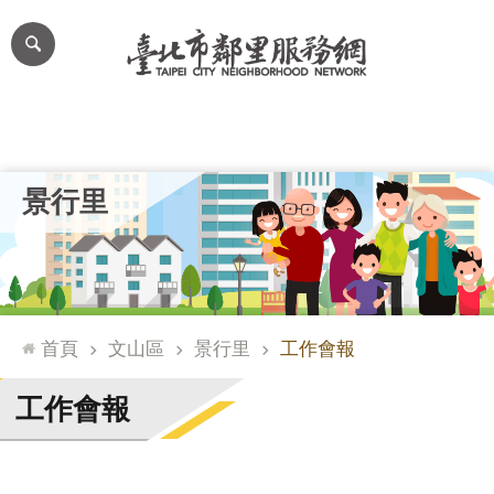
跳到主要內容區塊
進
階
搜
尋
里公布欄
里長簡介
里基本資料
本里特色
里活動花絮
網
景行里
站
導
覽
台
北
首頁
文山區
景行里
工作會報
通
臺
工作會報
北
市
政
府