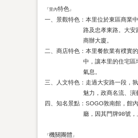
特色
『里內
』
一、景觀特色：本里位於東區商業
路及忠孝東路。大安路舊稱名
商辦大廈。
二、商店特色：本里餐飲業有樸實
中，讓本里的住宅區增添了些
氣息。
三、人文特色：走過大安路一段，
魅力，政商名流、演藝明星
四、知名景點：SOGO敦南館，館
廳，因其門牌98號，且98
機關團體
『
』