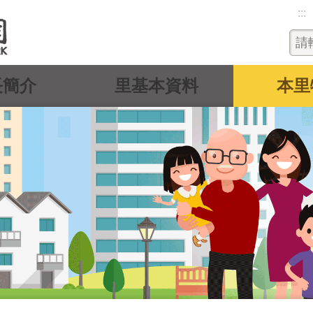
:::
長簡介
里基本資料
本里