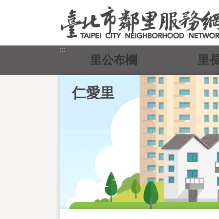
跳到主要內容區塊
:::
里公布欄
里
仁愛里