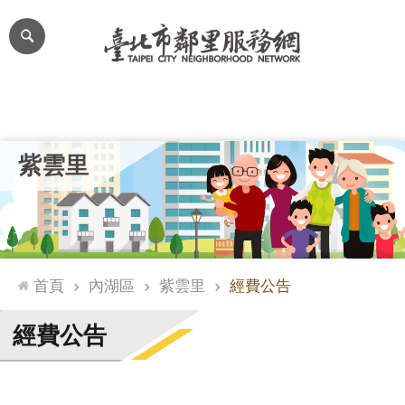
跳到主要內容區塊
進
階
搜
尋
里公布欄
里長簡介
里基本資料
本里特色
里活動花絮
網
紫雲里
站
導
覽
台
北
首頁
內湖區
紫雲里
經費公告
通
臺
經費公告
北
市
政
府