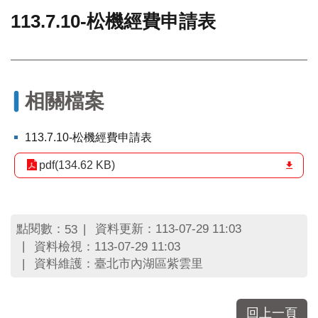
113.7.10-松機經費申請表
門
牌
整
合
檢
相關檔案
索
系
統
113.7.10-松機經費申請表
文
pdf(134.62 KB)
化
局
文
化
點閱數：
資料更新：113-07-29 11:03
53
資
資料檢視：113-07-29 11:03
產
資料維護：臺北市內湖區紫雲里
臺
北
市
回上一頁