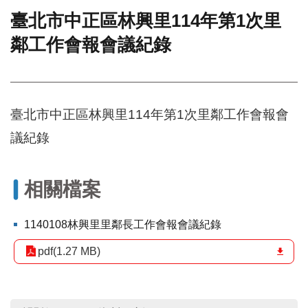
臺北市中正區林興里114年第1次里
門
鄰工作會報會議紀錄
牌
整
合
檢
索
臺北市中正區林興里114年第1次里鄰工作會報會
系
統
議紀錄
文
化
局
相關檔案
文
化
1140108林興里里鄰長工作會報會議紀錄
資
產
pdf(1.27 MB)
臺
北
市