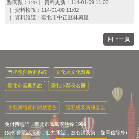
區
點閱數：
資料更新：114-01-09 11:02
120
里
資料檢視：114-01-09 11:02
界
資料維護：臺北市中正區林興里
說
臺
北
回上一頁
市
鄰
長
名
冊
門牌整合檢索系統
文化局文化資產
臺北市區里界說
臺北市鄰長名冊
政府網站資料開放宣告
隱私權及資訊安全
免付費電話：臺北市民當家熱線 1999
(免付費電話服務，公共電話，放心講及第二類電信除外)