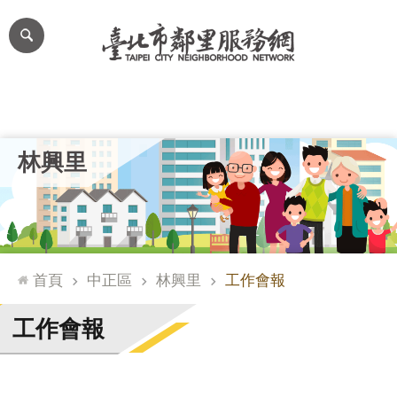
跳到主要內容區塊
進
階
搜
尋
里公布欄
里長簡介
里基本資料
本里特色
里活動花絮
網
林興里
站
導
覽
台
北
首頁
中正區
林興里
工作會報
通
臺
工作會報
北
市
政
府