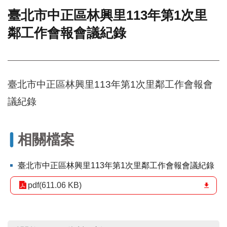
臺北市中正區林興里113年第1次里
門
鄰工作會報會議紀錄
牌
整
合
檢
索
臺北市中正區林興里113年第1次里鄰工作會報會
系
統
議紀錄
文
化
局
相關檔案
文
化
臺北市中正區林興里113年第1次里鄰工作會報會議紀錄
資
產
pdf(611.06 KB)
臺
北
市