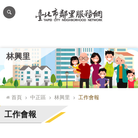
跳到主要內容區塊
進
階
搜
尋
里公布欄
里長簡介
里基本資料
本里特色
里活動花絮
網
林興里
站
導
覽
台
北
首頁
中正區
林興里
工作會報
通
臺
工作會報
北
市
政
府