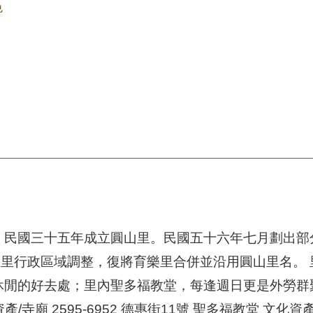
色
民國三十五年成立圓山里。民國五十六年七月劃出部
里行政區域調整，復將育樂里合併並沿用圓山里名。 
休閒的好去處；里內聖多福教堂，每逢週日更是外勞群聚
/寺廟 2595-6952 德惠街11號 聖多福教堂 文化資產/