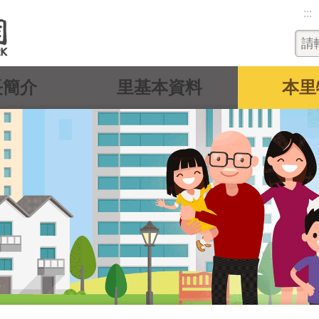
:::
長簡介
里基本資料
本里