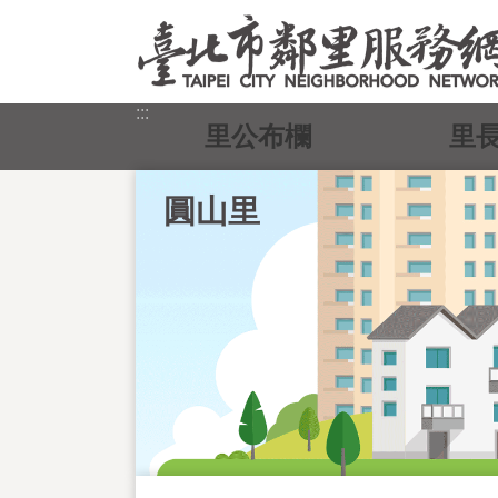
跳到主要內容區塊
:::
里公布欄
里
圓山里