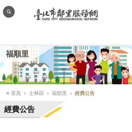
跳到主要內容區塊
進
階
搜
尋
里公布欄
里長簡介
里基本資料
本里特色
里活動花絮
網
福順里
站
導
覽
台
北
首頁
士林區
福順里
經費公告
通
臺
經費公告
北
市
政
府