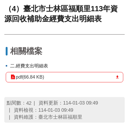
（4）臺北市士林區福順里113年資
門
源回收補助金經費支出明細表
牌
整
合
檢
索
系
相關檔案
統
文
二.經費支出明細表
化
局
pdf(66.84 KB)
文
化
資
產
點閱數：
資料更新：114-01-03 09:49
42
資料檢視：114-01-03 09:49
臺
資料維護：臺北市士林區福順里
北
市