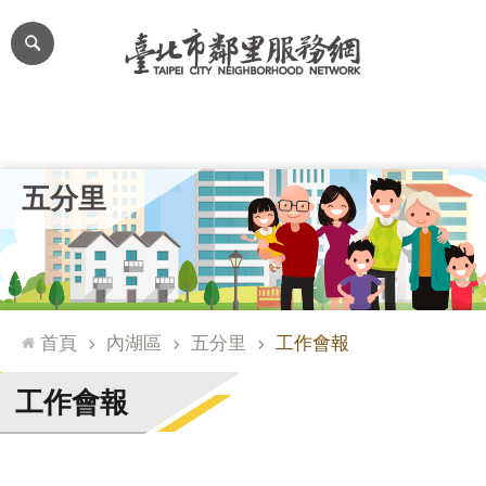
跳到主要內容區塊
進
階
搜
尋
里公布欄
里長簡介
里基本資料
本里特色
里活動花絮
網
五分里
站
導
覽
台
北
首頁
內湖區
五分里
工作會報
通
臺
工作會報
北
市
政
府