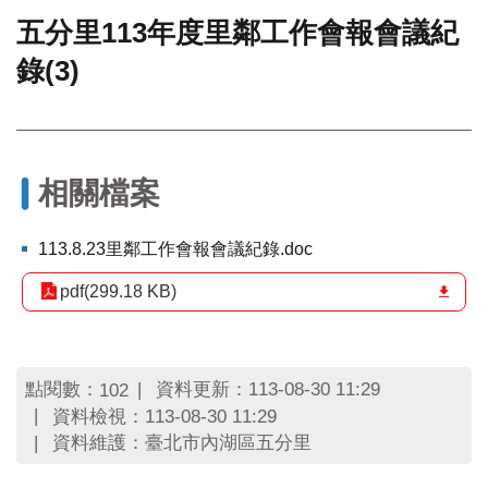
五分里113年度里鄰工作會報會議紀
門
錄(3)
牌
整
合
檢
索
系
相關檔案
統
文
113.8.23里鄰工作會報會議紀錄.doc
化
局
pdf(299.18 KB)
文
化
資
產
點閱數：
資料更新：113-08-30 11:29
102
資料檢視：113-08-30 11:29
臺
資料維護：臺北市內湖區五分里
北
市