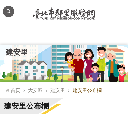
跳到主要內容區塊
進
階
搜
尋
里公布欄
里長簡介
里基本資料
本里特色
里活動花絮
網
建安里
站
導
覽
台
北
首頁
大安區
建安里
建安里公布欄
通
臺
建安里公布欄
北
市
政
府