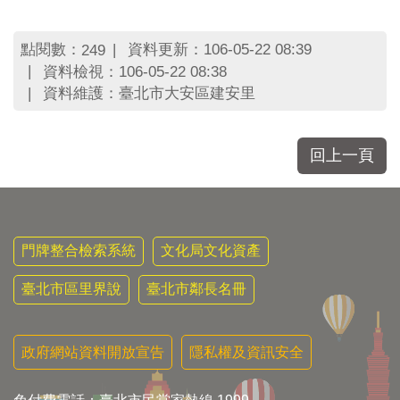
區
里
界
點閱數：
資料更新：106-05-22 08:39
249
說
資料檢視：106-05-22 08:38
資料維護：臺北市大安區建安里
臺
北
市
鄰
回上一頁
長
名
冊
門牌整合檢索系統
文化局文化資產
臺北市區里界說
臺北市鄰長名冊
政府網站資料開放宣告
隱私權及資訊安全