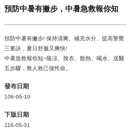
預防中暑有撇步，中暑急救報你知
門
牌
整
合
檢
預防中暑有撇步! 保持清爽、補充水分、提高警覺
索
三要訣，夏日舒服又爽快!
系
統
中暑急救報你知~蔭涼、脫衣、散熱、喝水、送醫
文
五步驟，救人救己保性命。
化
局
文
發布日期
化
106-05-10
資
產
臺
下版日期
北
116-05-31
市