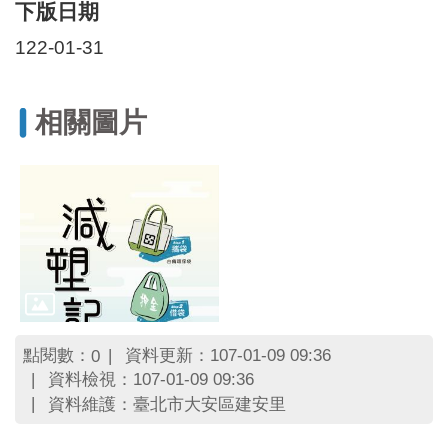
區
下版日期
里
界
122-01-31
說
臺
相關圖片
北
市
鄰
長
名
冊
點閱數：
資料更新：107-01-09 09:36
0
資料檢視：107-01-09 09:36
資料維護：臺北市大安區建安里