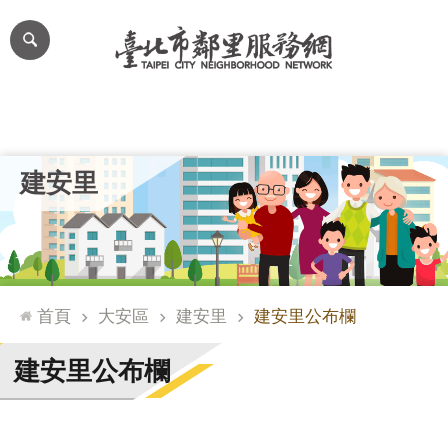
跳到主要內容區塊
進
階
搜
尋
里公布欄
里長簡介
里基本資料
本里特色
里活動花絮
網
建安里
站
導
覽
台
北
首頁
大安區
建安里
建安里公布欄
通
臺
建安里公布欄
北
市
政
府