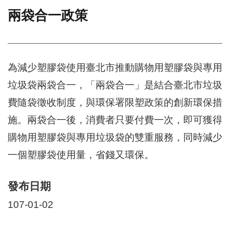
兩袋合一政策
門
牌
整
合
檢
為減少塑膠袋使用臺北市推動購物用塑膠袋與專用
索
垃圾袋兩袋合一，「兩袋合一」是結合臺北市垃圾
系
統
費隨袋徵收制度，與環保署限塑政策的創新環保措
文
施。兩袋合一後，消費者只要付費一次，即可獲得
化
購物用塑膠袋與專用垃圾袋的雙重服務，同時減少
局
文
一個塑膠袋使用量，省錢又環保。
化
資
產
發布日期
臺
107-01-02
北
市