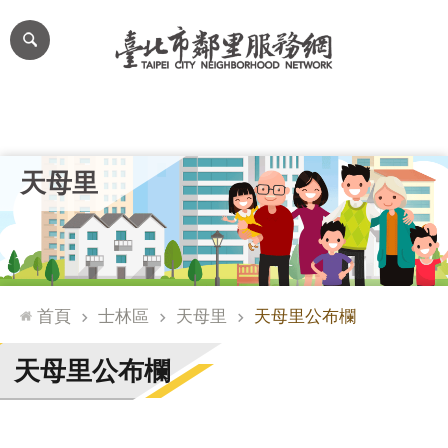
跳到主要內容區塊
進
階
搜
尋
里公布欄
里長簡介
里基本資料
本里特色
里活動花絮
網
天母里
站
導
覽
台
北
首頁
士林區
天母里
天母里公布欄
通
臺
天母里公布欄
北
市
政
府