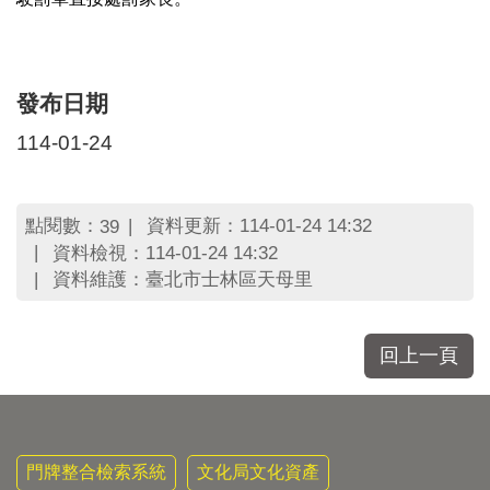
區
里
界
說
發布日期
臺
北
114-01-24
市
鄰
長
點閱數：
資料更新：114-01-24 14:32
39
名
資料檢視：114-01-24 14:32
冊
資料維護：臺北市士林區天母里
回上一頁
門牌整合檢索系統
文化局文化資產