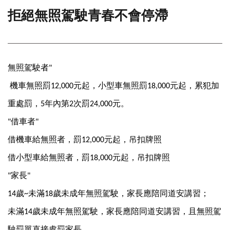
拒絕無照駕駛青春不會停滯
門
牌
整
合
檢
無照駕駛者
"
索
系
機車無照罰
元起，小型車無照罰
元起，累犯加
12,000
18,000
統
重處罰，
年內第
次罰
元。
5
2
24,000
文
借車者
"
"
化
局
借機車給無照者，罰
元起，吊扣牌照
12,000
文
借小型車給無照者，罰
元起，吊扣牌照
化
18,000
資
家長
"
"
產
歲
未滿
歲未成年無照駕駛，家長應陪同道安講習；
14
~
18
臺
北
未滿
歲未成年無照駕駛，家長應陪同道安講習，且無照駕
14
市
駛罰單直接處罰家長。