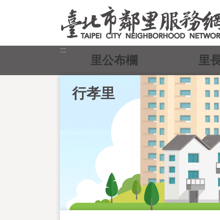
跳到主要內容區塊
:::
里公布欄
里
行孝里