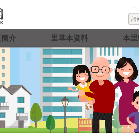
:::
長簡介
里基本資料
本里