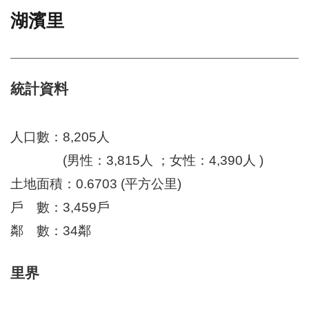
湖濱里
門
牌
整
合
檢
統計資料
索
系
統
人口數：8,205人
文
(男性：3,815人 ；女性：4,390人 )
化
土地面積：0.6703 (平方公里)
局
文
戶 數：3,459戶
化
資
鄰 數：34鄰
產
臺
里界
北
市