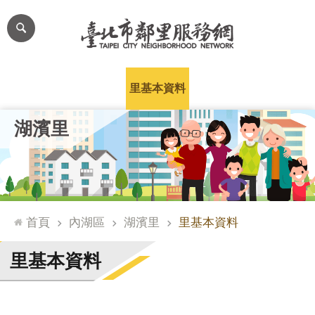
跳到主要內容區塊
進
階
搜
尋
里公布欄
里長簡介
里基本資料
本里特色
里活動花絮
網
湖濱里
站
導
覽
台
北
首頁
內湖區
湖濱里
里基本資料
通
臺
里基本資料
北
市
政
府