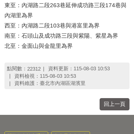
區
東至：內湖路二段263巷延伸成功路三段174巷與
里
界
內湖里為界
說
西至：內湖路二段103巷與港富里為界
臺
南至：石頭山及成功路三段與紫陽、紫星為界
北
市
北至：金面山與金龍里為界
鄰
長
名
點閱數：
資料更新：115-08-03 10:53
22312
冊
資料檢視：115-08-03 10:53
資料維護：臺北市內湖區湖濱里
回上一頁