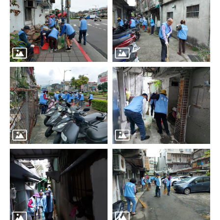
區
里
界
說
臺
北
市
鄰
長
名
冊