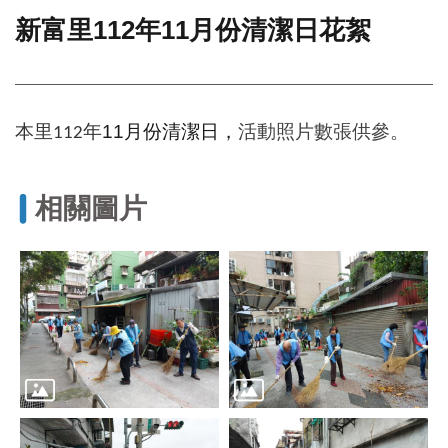
新富里112年11月份清潔日花絮
門
牌
整
合
檢
本里
11
月份清潔日，
活動照片數張供參。
112年
索
系
統
相關圖片
文
化
局
文
化
資
產
臺
北
市