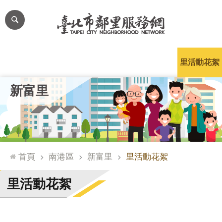
跳到主要內容區塊
進
階
搜
尋
里公布欄
里長簡介
里基本資料
本里特色
里活動花絮
網
新富里
站
導
覽
台
北
首頁
南港區
新富里
里活動花絮
通
臺
里活動花絮
北
市
政
府