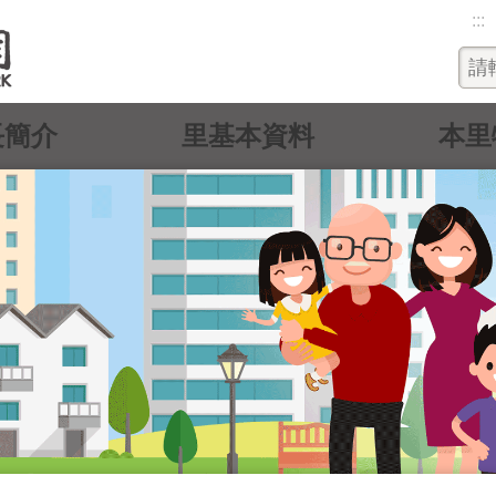
:::
長簡介
里基本資料
本里