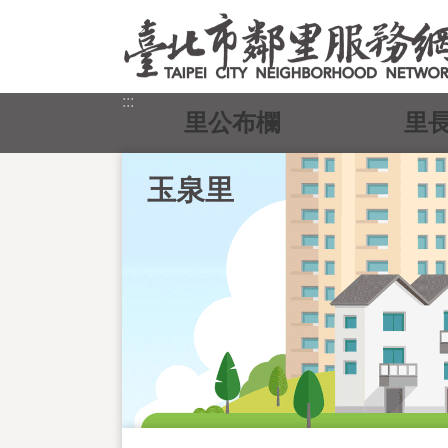
跳到主要內容區塊
:::
里公布欄
里
玉泉里