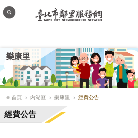
跳到主要內容區塊
進
階
搜
尋
里公布欄
里長簡介
里基本資料
本里特色
里活動花絮
網
樂康里
站
導
覽
台
北
首頁
內湖區
樂康里
經費公告
通
臺
經費公告
北
市
政
府