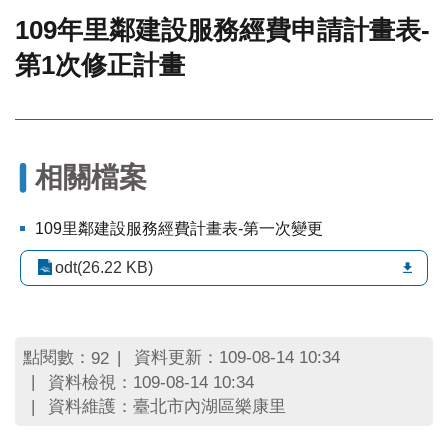
109年里鄰建設服務經費申請計畫表-
門
第1次修正計畫
牌
整
合
檢
索
系
相關檔案
統
文
109里鄰建設服務經費計畫表-第一次變更
化
局
odt(26.22 KB)
文
化
資
產
點閱數：
資料更新：109-08-14 10:34
92
資料檢視：109-08-14 10:34
臺
資料維護：臺北市內湖區樂康里
北
市