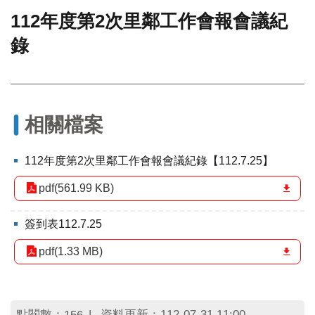
112年度第2次里鄰工作會報會議紀
門
錄
牌
整
合
檢
索
系
相關檔案
統
文
112年度第2次里鄰工作會報會議紀錄【112.7.25】
化
局
pdf(561.99 KB)
文
化
簽到表112.7.25
資
產
pdf(1.33 MB)
臺
北
市
點閱數：
資料更新：112-07-31 11:00