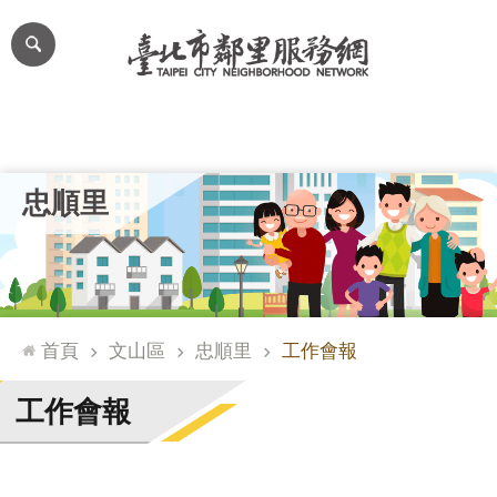
跳到主要內容區塊
進
階
搜
尋
里公布欄
里長簡介
里基本資料
本里特色
里活動花絮
網
忠順里
站
導
覽
台
北
首頁
文山區
忠順里
工作會報
通
臺
工作會報
北
市
政
府