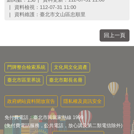
156
區
資料檢視：112-07-31 11:00
里
界
資料維護：臺北市文山區忠順里
說
臺
回上一頁
北
市
鄰
長
名
門牌整合檢索系統
文化局文化資產
冊
臺北市區里界說
臺北市鄰長名冊
政府網站資料開放宣告
隱私權及資訊安全
免付費電話：臺北市民當家熱線 1999
(免付費電話服務，公共電話，放心講及第二類電信除外)