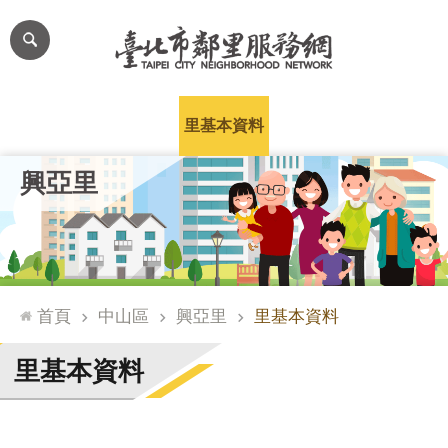
跳到主要內容區塊
進
階
搜
尋
里公布欄
里長簡介
里基本資料
本里特色
里活動花絮
網
興亞里
站
導
覽
台
北
首頁
中山區
興亞里
里基本資料
通
臺
里基本資料
北
市
政
府