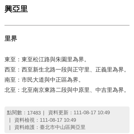
興亞里
門
牌
整
合
檢
里界
索
系
統
東至：東至松江路與朱園里為界。
文
西至：西至新生北路一段與正守里、正義里為界。
化
南至：市民大道與中正區為界。
局
文
北至：北至南京東路二段與中原里、中吉里為界。
化
資
產
點閱數：
資料更新：111-08-17 10:49
17483
臺
資料檢視：111-08-17 10:49
北
資料維護：臺北市中山區興亞里
市