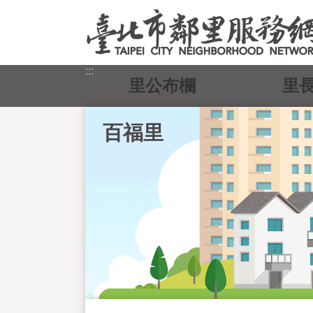
跳到主要內容區塊
:::
里公布欄
里
百福里