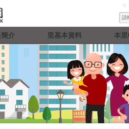
:::
長簡介
里基本資料
本里