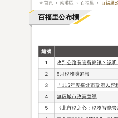
:::
首頁
南港區
百福里
百福里
百福里公布欄
編號
1
收到公路養管費簡訊？認明
2
8月稅務嚐鮮報
3
「115年度臺北市政府以容
4
無菸城市政策宣導
5
《北市稅之心：稅務智能管家