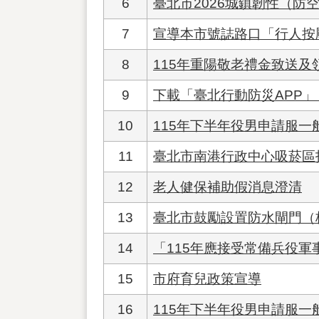
6
臺北市2026城鎮韌性（防
7
宣導本市號誌路口「行人按
8
115年重陽敬老禮金致送及
9
下載「臺北行動防災APP
10
115年下半年役男申請服一
11
臺北市南港行政中心吸菸區
12
老人健保補助假消息澄清
13
臺北市鼓勵設置防水閘門（
14
「115年應接受常備兵役軍
15
市府育兒政策宣導
16
115年下半年役男申請服一