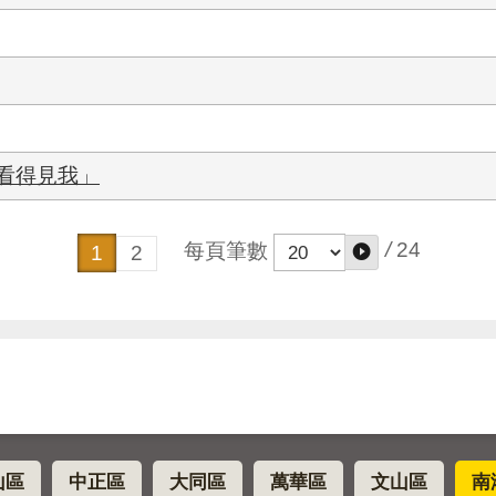
看得見我」
/
24
每頁筆數
1
2
山區
中正區
大同區
萬華區
文山區
南