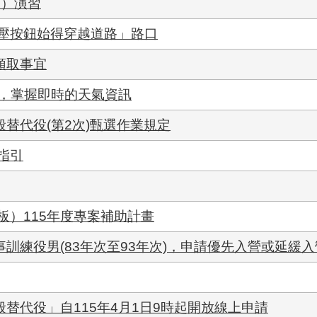
空）演習
壓按鈕始得穿越道路」路口
領取事宜
」，掌握即時的天氣資訊
般替代役(第2次)甄選作業規定
指引
板）115年度專案補助計畫
事訓練役男(83年次至93年次)，申請優先入營或延緩
般替代役」自115年4月1日9時起開放線上申請