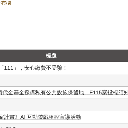
公布欄
標題
「111」，安心繳費不受騙！
積代金基金採購私有公共設施保留地」F115案投標須
計畫》AI 互動遊戲租稅宣導活動