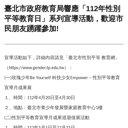
臺北市政府教育局響應「112年性別
門
平等教育日」系列宣導活動，歡迎市
牌
整
民朋友踴躍參加!
合
檢
索
系
統
宣導活動如下，詳細內容請見「臺北市性別平等
教育網」
文
（
）：
https://www.gender.tp.edu.tw
化
局
一
玫瑰少年
科技少女
－性別平等教育
(
)
Be Yourself
Empower
文
宣導月成果展
化
資
１、時間：
年
月
日至
月
日
112
4
20
4
30
產
２、地點：臺北市青少年發展暨家庭教育中心
樓
1
臺
北
二
性別平等教育宣導月成果巡迴借展活動
(
)
市
１、時間：
年
月
日至
月
日
112
5
1
12
31