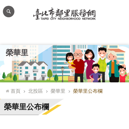
跳到主要內容區塊
進
階
搜
尋
里公布欄
里長簡介
里基本資料
本里特色
里活動花絮
網
榮華里
站
導
覽
台
北
首頁
北投區
榮華里
榮華里公布欄
通
臺
榮華里公布欄
北
市
政
府