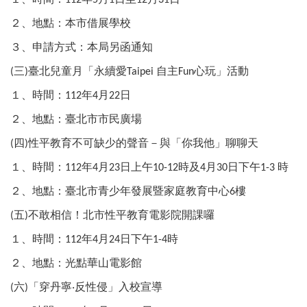
區
里
２、地點：本市借展學校
界
說
３、申請方式：本局另函通知
三
臺北兒童月「永續愛
自主
心玩」活動
臺
(
)
Taipei
Fun
北
１、時間：
年
月
日
112
4
22
市
鄰
２、地點：臺北市市民廣場
長
四
性平教育不可缺少的聲音－與「你我他」聊聊天
名
(
)
冊
１、時間：
年
月
日上午
時及
月
日下午
時
112
4
23
10-12
4
30
1-3
２、地點：臺北市青少年發展暨家庭教育中心
樓
6
五
不敢相信！北市性平教育電影院開課囉
(
)
１、時間：
年
月
日下午
時
112
4
24
1-4
２、地點：光點華山電影館
六
「穿丹寧
‧
反性侵」入校宣導
(
)