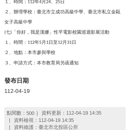
１、時間：
年
月
、
日
112
4
24
25
２、辦理學校：臺北市立成功高級中學、臺北市私立金甌
女子高級中學
七
「你好，我是漢娜」性平電影校園巡迴影展活動
(
)
１、時間：
年
月
日至
月
日
112
5
1
12
31
２、地點：本市參與學校
３、申請方式：本市教育局另函通知
發布日期
112-04-19
點閱數：
資料更新：112-04-19 14:35
500
資料檢視：112-04-19 14:35
資料維護：臺北市北投區公所