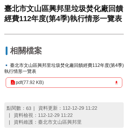
臺北市文山區興邦里垃圾焚化廠回饋
門
經費112年度(第4季)執行情形一覽表
牌
整
合
檢
索
系
相關檔案
統
文
臺北市文山區興邦里垃圾焚化廠回饋經費112年度(第4季)
化
執行情形一覽表
局
文
pdf(77.92 KB)
化
資
產
點閱數：
資料更新：112-12-29 11:22
63
臺
資料檢視：112-12-29 11:22
北
資料維護：臺北市文山區興邦里
市