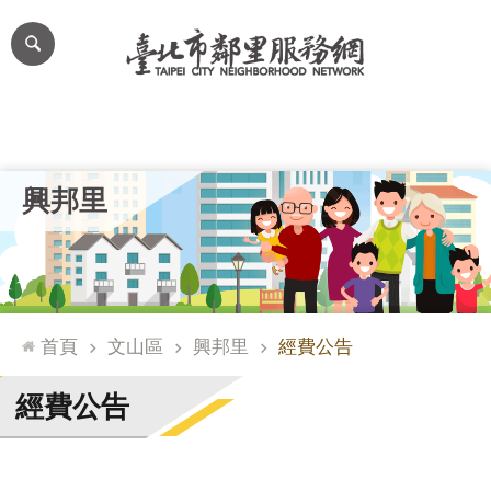
跳到主要內容區塊
進
階
搜
尋
里公布欄
里長簡介
里基本資料
本里特色
里活動花絮
網
興邦里
站
導
覽
台
北
首頁
文山區
興邦里
經費公告
通
臺
經費公告
北
市
政
府