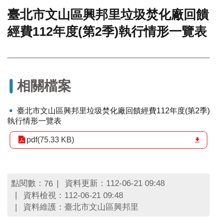
臺北市文山區興邦里垃圾焚化廠回饋
門
經費112年度(第2季)執行情形一覽表
牌
整
合
檢
索
系
相關檔案
統
文
臺北市文山區興邦里垃圾焚化廠回饋經費112年度(第2季)
化
執行情形一覽表
局
文
pdf(75.33 KB)
化
資
產
點閱數：
資料更新：112-06-21 09:48
76
臺
資料檢視：112-06-21 09:48
北
資料維護：臺北市文山區興邦里
市