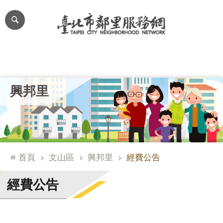
跳到主要內容區塊
進
階
搜
尋
里公布欄
里長簡介
里基本資料
本里特色
里活動花絮
網
興邦里
站
導
覽
台
北
首頁
文山區
興邦里
經費公告
通
臺
經費公告
北
市
政
府