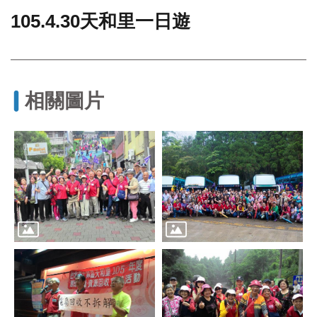
105.4.30天和里一日遊
門
牌
整
合
檢
相關圖片
索
系
統
文
化
局
文
化
資
產
臺
北
市