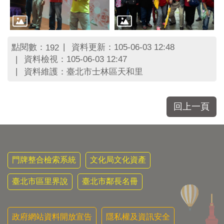
區
里
界
說
點閱數：
資料更新：105-06-03 12:48
192
臺
資料檢視：105-06-03 12:47
北
資料維護：臺北市士林區天和里
市
鄰
長
名
回上一頁
冊
門牌整合檢索系統
文化局文化資產
臺北市區里界說
臺北市鄰長名冊
政府網站資料開放宣告
隱私權及資訊安全