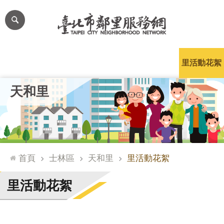
跳到主要內容區塊
進
階
搜
尋
里公布欄
里長簡介
里基本資料
本里特色
里活動花絮
網
天和里
站
導
覽
台
北
首頁
士林區
天和里
里活動花絮
通
臺
里活動花絮
北
市
政
府