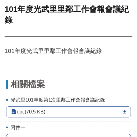
101年度光武里里鄰工作會報會議紀
門
錄
牌
整
合
檢
索
101年度光武里里鄰工作會報會議紀錄
系
統
文
化
局
相關檔案
文
化
光武里101年度第1次里鄰工作會報會議紀錄
資
產
doc(70.5 KB)
臺
北
附件一
市