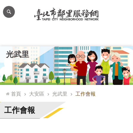
跳到主要內容區塊
進
階
搜
尋
里公布欄
里長簡介
里基本資料
本里特色
里活動花絮
網
光武里
站
導
覽
台
北
首頁
大安區
光武里
工作會報
通
臺
工作會報
北
市
政
府