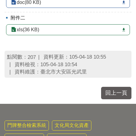
區
doc(80 KB)
里
界
附件二
說
xls(36 KB)
臺
北
市
鄰
點閱數：
資料更新：105-04-18 10:55
207
長
名
資料檢視：105-04-18 10:54
冊
資料維護：臺北市大安區光武里
回上一頁
門牌整合檢索系統
文化局文化資產