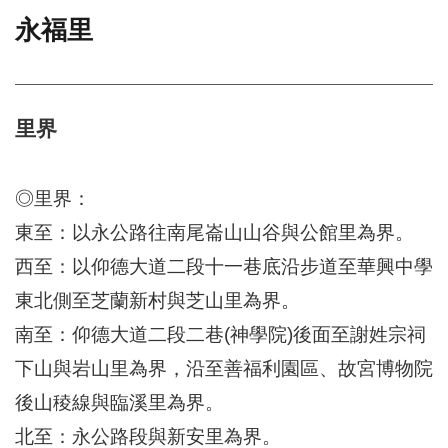
永福里
門
牌
整
合
檢
里界
索
系
統
◎里界：
文
東至：以永公路往南尾崙山山谷與公館里為界。
化
西至：以仰德大道二段十一巷底沿步道至華興中學
局
文
東北側至芝蘭新村與芝山里為界。
化
資
南至：仰德大道二段二巷(神學院)後面至謝姓宗祠
產
下山與岩山里為界，沿至善福利園區、故宮博物院
臺
後山稜線與臨溪里為界。
北
市
北至：永公路段與新安里為界。