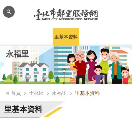
跳到主要內容區塊
進
階
搜
尋
里公布欄
里長簡介
里基本資料
本里特色
里活動花絮
網
永福里
站
導
覽
台
北
首頁
士林區
永福里
里基本資料
通
臺
里基本資料
北
市
政
府