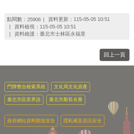
區
里
界
點閱數：
資料更新：115-05-05 10:51
25906
說
資料檢視：115-05-05 10:51
臺
資料維護：臺北市士林區永福里
北
市
鄰
回上一頁
長
名
冊
門牌整合檢索系統
文化局文化資產
臺北市區里界說
臺北市鄰長名冊
政府網站資料開放宣告
隱私權及資訊安全