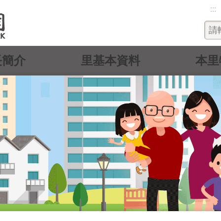
:::
長簡介
里基本資料
本里