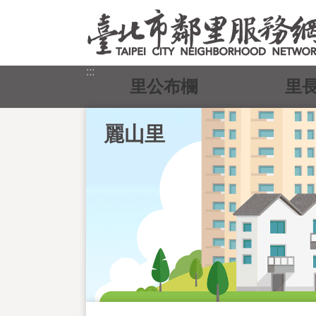
跳到主要內容區塊
:::
里公布欄
里
麗山里