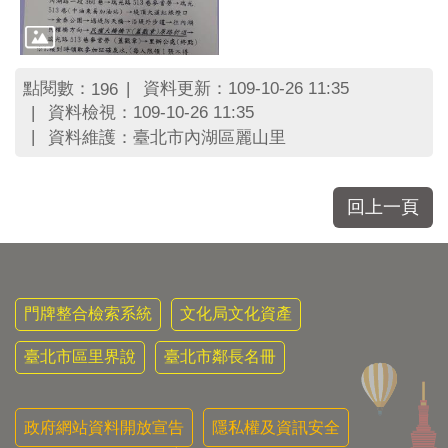
區
里
界
說
點閱數：
資料更新：109-10-26 11:35
196
臺
資料檢視：109-10-26 11:35
北
資料維護：臺北市內湖區麗山里
市
鄰
長
回上一頁
名
冊
門牌整合檢索系統
文化局文化資產
臺北市區里界說
臺北市鄰長名冊
政府網站資料開放宣告
隱私權及資訊安全