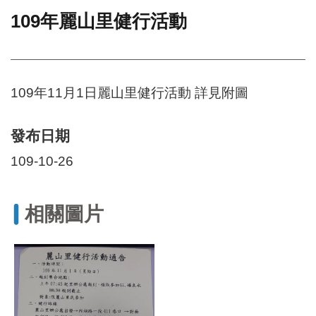
109年麗山里健行活動
門
牌
整
合
檢
109年11月1日麗山里健行活動 詳見附圖
索
系
統
發布日期
文
109-10-26
化
局
文
相關圖片
化
資
產
臺
北
市