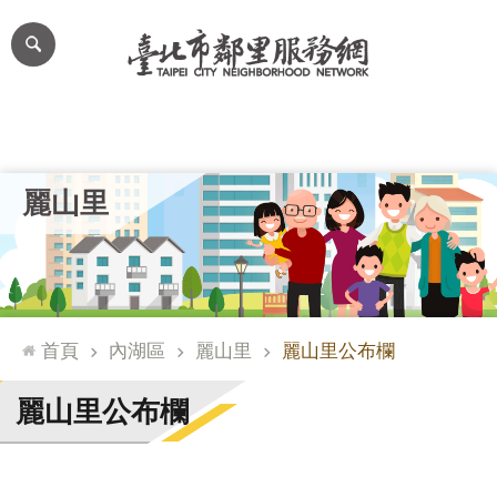
跳到主要內容區塊
進
階
搜
尋
里公布欄
里長簡介
里基本資料
本里特色
里活動花絮
網
麗山里
站
導
覽
台
北
首頁
內湖區
麗山里
麗山里公布欄
通
臺
麗山里公布欄
北
市
政
府