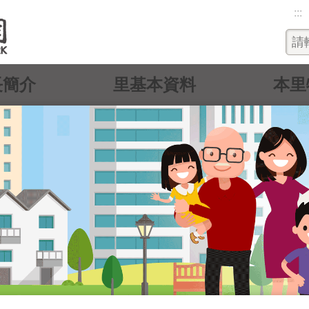
:::
長簡介
里基本資料
本里