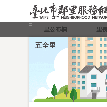
跳到主要內容區塊
:::
里公布欄
里
五全里