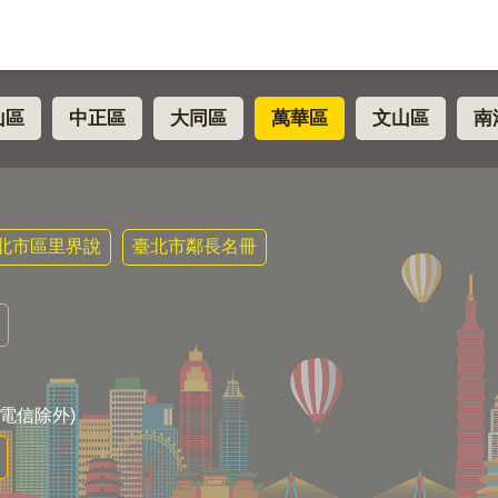
山區
中正區
大同區
萬華區
文山區
南
北市區里界說
臺北市鄰長名冊
電信除外)