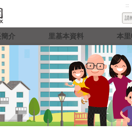
:::
長簡介
里基本資料
本里