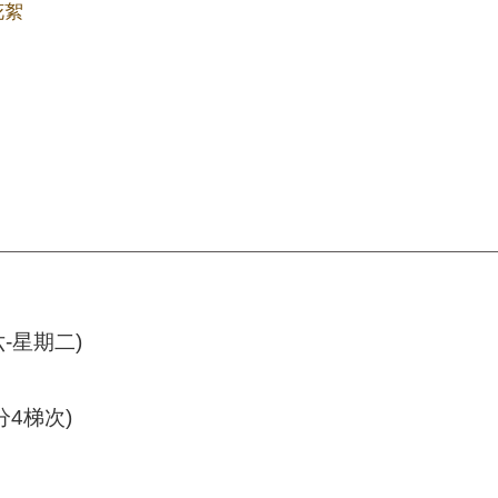
花絮
六-星期二)
分4梯次)