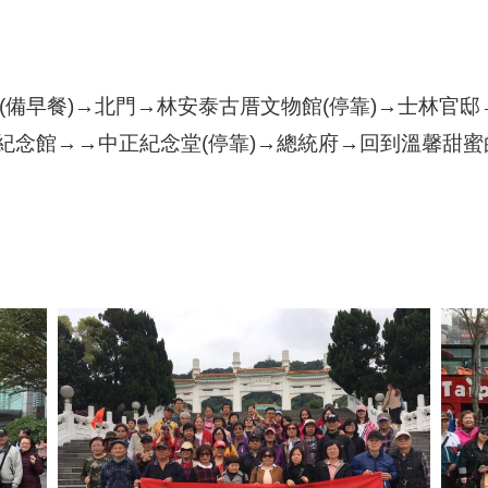
0出發(備早餐)→北門→林安泰古厝文物館(停靠)→士林官
國父紀念館→→中正紀念堂(停靠)→總統府→回到溫馨甜蜜