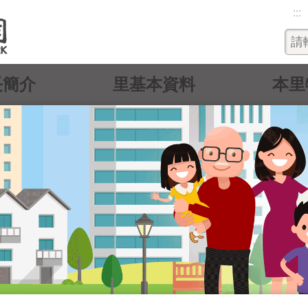
:::
長簡介
里基本資料
本里