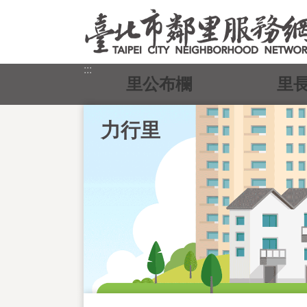
跳到主要內容區塊
:::
里公布欄
里
力行里