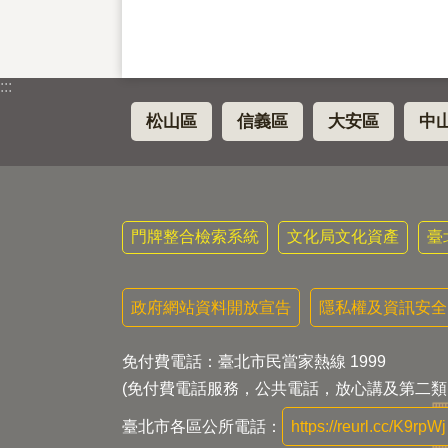
:::
松山區
信義區
大安區
中
門牌整合檢索系統
文化局文化資產
臺
政府網站資料開放宣告
隱私權及資訊安全
免付費電話：臺北市民當家熱線 1999
(免付費電話服務，公共電話，放心講及第二類
臺北市各區公所電話：
https://reurl.cc/K9rpWj