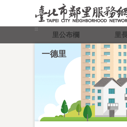
跳到主要內容區塊
:::
里公布欄
里
一德里