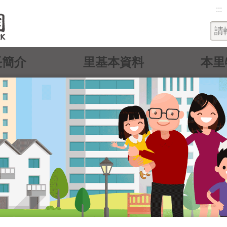
:::
長簡介
里基本資料
本里