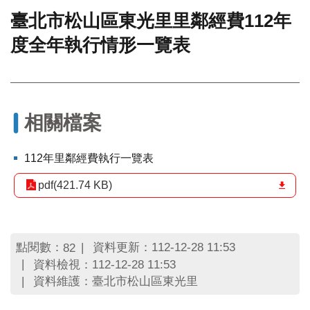
臺北市松山區東光里里鄰經費112年
門
度全年執行情形一覽表
牌
整
合
檢
索
系
相關檔案
統
文
112年里鄰經費執行一覽表
化
局
pdf(421.74 KB)
文
化
資
產
點閱數：
資料更新：112-12-28 11:53
82
資料檢視：112-12-28 11:53
臺
資料維護：臺北市松山區東光里
北
市