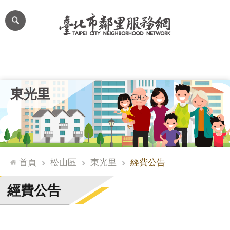
跳到主要內容區塊
進
階
搜
尋
里公布欄
里長簡介
里基本資料
本里特色
里活動花絮
網
東光里
站
導
覽
台
北
首頁
松山區
東光里
經費公告
通
臺
經費公告
北
市
政
府