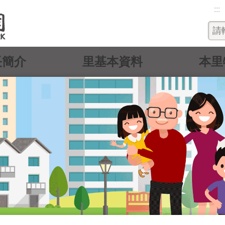
:::
長簡介
里基本資料
本里