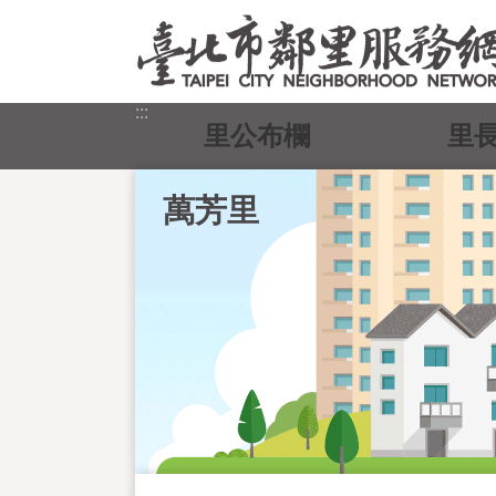
跳到主要內容區塊
:::
里公布欄
里
萬芳里