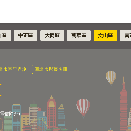
山區
中正區
大同區
萬華區
文山區
南
北市區里界說
臺北市鄰長名冊
電信除外)