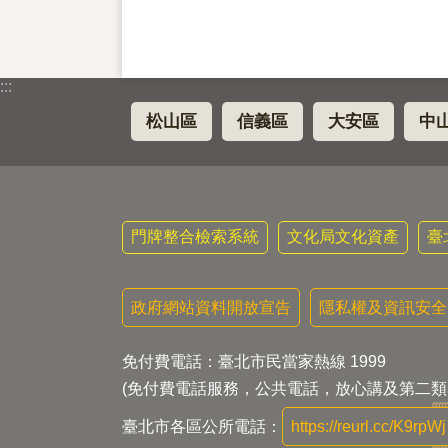
:::
松山區
信義區
大安區
中
門牌整合檢索系統
文化局文化資產
臺
政府網站資料開放宣告
隱私權及資訊安全
免付費電話：臺北市民當家熱線 1999
(免付費電話服務，公共電話，放心講及第二類
臺北市各區公所電話：
https://reurl.cc/K9rpWj