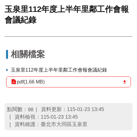
玉泉里112年度上半年里鄰工作會報
門
會議紀錄
牌
整
合
檢
索
系
相關檔案
統
文
玉泉里112年度上半年里鄰工作會報會議紀錄
化
局
pdf(1.66 MB)
文
化
資
產
點閱數：
資料更新：115-01-23 13:45
98
資料檢視：115-01-23 13:45
臺
資料維護：臺北市大同區玉泉里
北
市