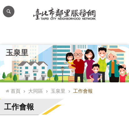
跳到主要內容區塊
進
階
搜
尋
里公布欄
里長簡介
里基本資料
本里特色
里活動花絮
網
玉泉里
站
導
覽
台
北
首頁
大同區
玉泉里
工作會報
通
臺
工作會報
北
市
政
府