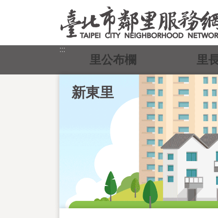
跳到主要內容區塊
:::
里公布欄
里
新東里