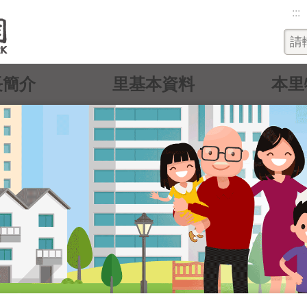
:::
長簡介
里基本資料
本里