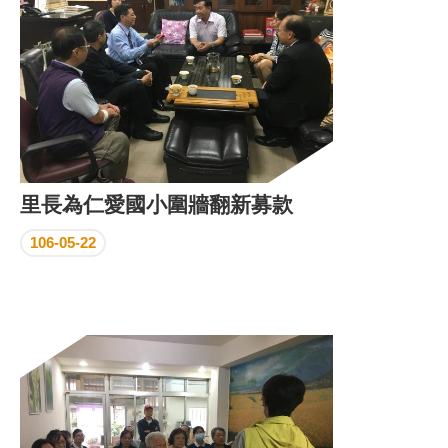
里長為仁愛國小圍牆翻新募款
106-05-22