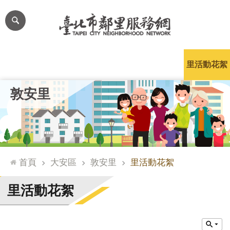
跳到主要內容區塊
進
階
搜
尋
里公布欄
里長簡介
里基本資料
本里特色
里活動花絮
網
敦安里
站
導
覽
台
北
首頁
大安區
敦安里
里活動花絮
通
臺
里活動花絮
北
市
政
府