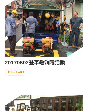
區
里
界
說
臺
北
市
鄰
長
名
冊
20170603登革熱消毒活動
106-06-03