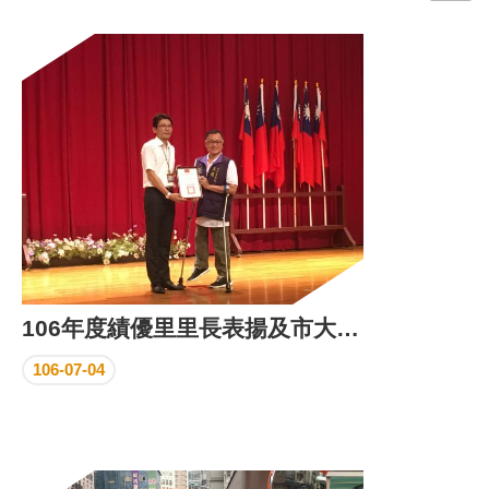
門
牌
整
合
檢
索
系
統
文
化
局
文
106年度績優里里長表揚及市大運音樂會
化
資
106-07-04
產
臺
北
市