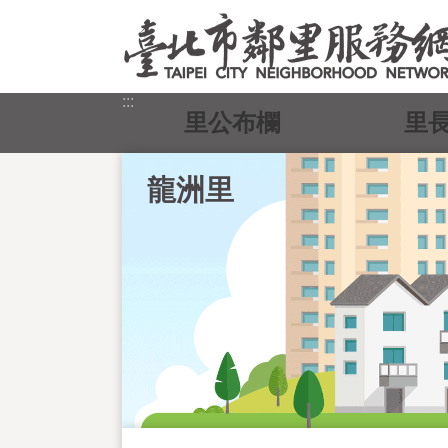
跳到主要內容區塊
:::
里公布欄
里
龍洲里