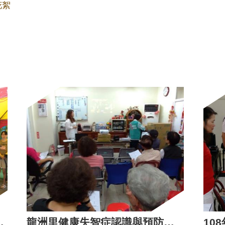
花絮
收站集點兌換活動花絮
龍洲里健康失智症認識與預防講座花絮