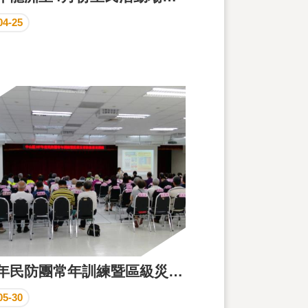
04-25
107年民防團常年訓練暨區級災害防救教育訓練花絮
05-30