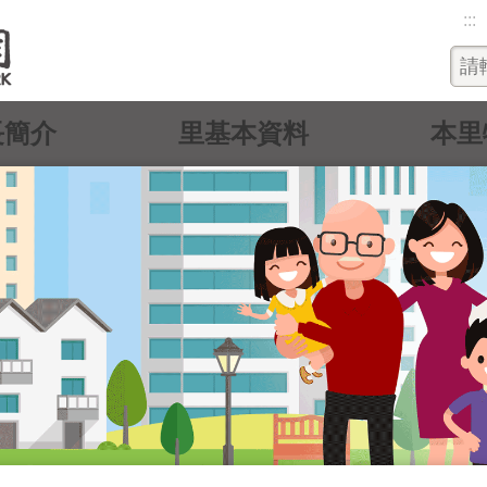
:::
長簡介
里基本資料
本里