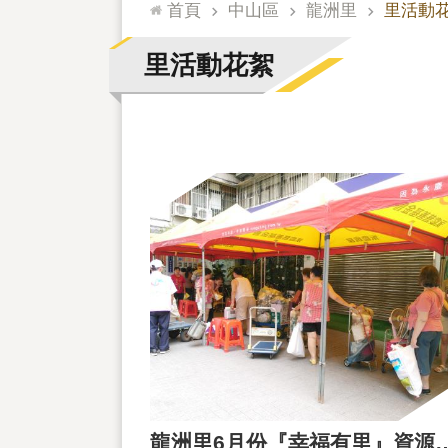
:::
首頁
中山區
龍洲里
里活動
里活動花絮
龍洲里6月份『幸福有里』資源回