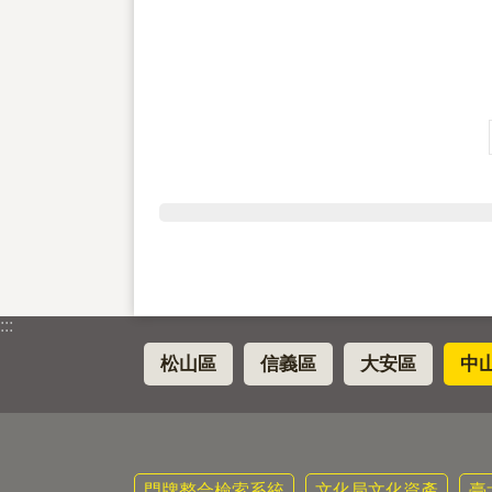
:::
松山區
信義區
大安區
中
門牌整合檢索系統
文化局文化資產
臺