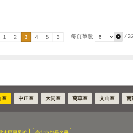
/
3
每頁筆數
1
2
3
4
5
6
山區
中正區
大同區
萬華區
文山區
南
北市區里界說
臺北市鄰長名冊