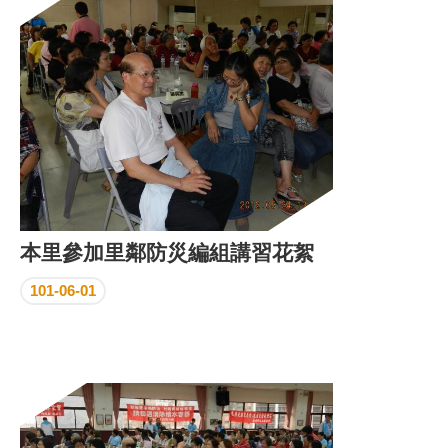
區
里
界
說
臺
北
市
鄰
長
名
冊
本里參加里鄰防災編組講習花絮
101-06-01