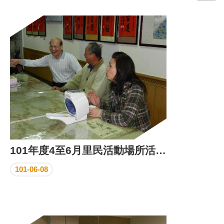
門
牌
整
合
檢
索
系
統
文
化
局
文
101年度4至6月里民活動場所活動花絮
化
資
101-06-08
產
臺
北
市