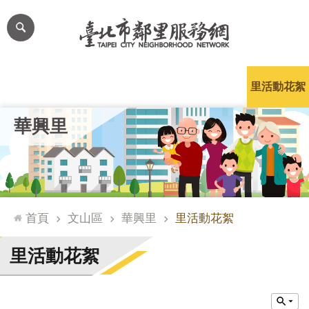
跳到主要內容區塊
進
階
搜
尋
里公布欄
里長簡介
里基本資料
本里特色
里活動花絮
網
華興里
站
導
覽
台
北
首頁
文山區
華興里
里活動花絮
通
臺
里活動花絮
北
市
政
府