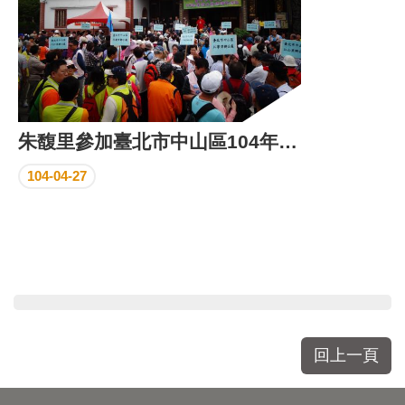
朱馥里參加臺北市中山區104年登山健行活動情形
104-04-27
回上一頁