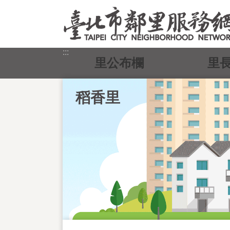
跳到主要內容區塊
:::
里公布欄
里
稻香里