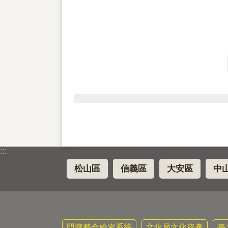
:::
松山區
信義區
大安區
中
門牌整合檢索系統
文化局文化資產
臺