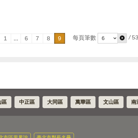
/
5
每頁筆數
1
...
6
7
8
9
山區
中正區
大同區
萬華區
文山區
南
北市區里界說
臺北市鄰長名冊