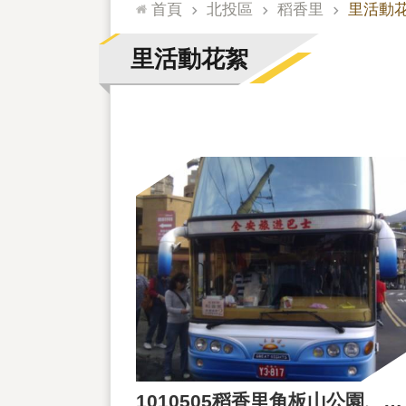
:::
首頁
北投區
稻香里
里活動
里活動花絮
1010505稻香里角板山公園、醬油博物館睦鄰互助聯誼1日參訪活動