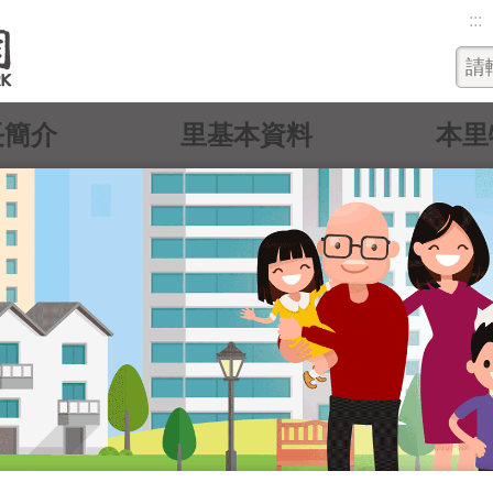
:::
長簡介
里基本資料
本里