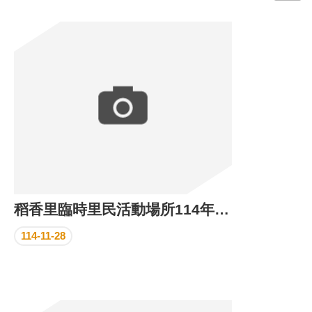
門
牌
整
合
檢
索
系
統
文
化
局
文
稻香里臨時里民活動場所114年11月份執行成果
化
資
114-11-28
產
臺
北
市