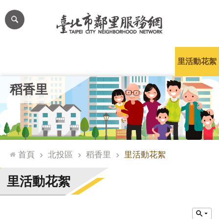
跳到主要內容區塊
進
階
搜
尋
里公布欄
里長簡介
里基本資料
本里特色
里活動花絮
網
稻香里
站
導
覽
台
北
首頁
北投區
稻香里
里活動花絮
通
臺
里活動花絮
北
市
政
府