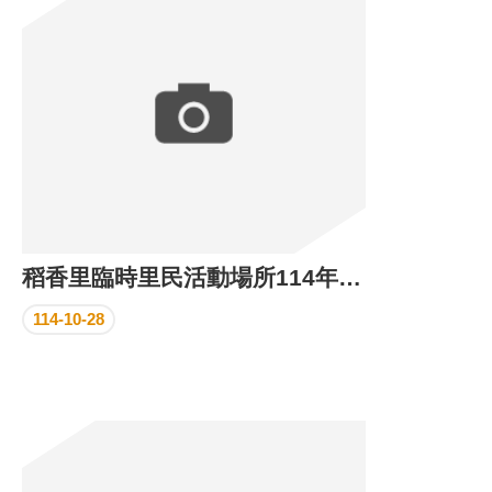
區
里
界
說
臺
北
市
鄰
長
名
冊
稻香里臨時里民活動場所114年10月份執行成果
114-10-28