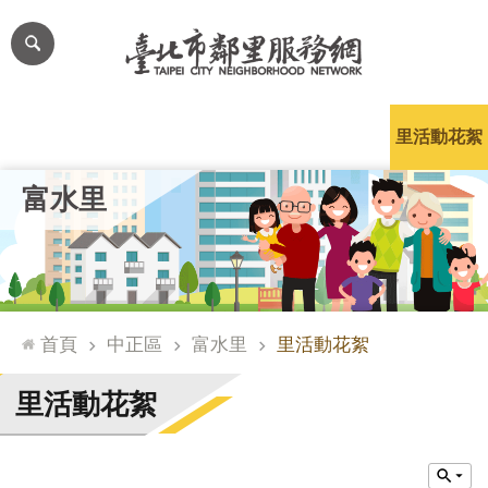
跳到主要內容區塊
進
階
搜
尋
里公布欄
里長簡介
里基本資料
本里特色
里活動花絮
網
富水里
站
導
覽
台
北
首頁
中正區
富水里
里活動花絮
通
臺
里活動花絮
北
市
政
府