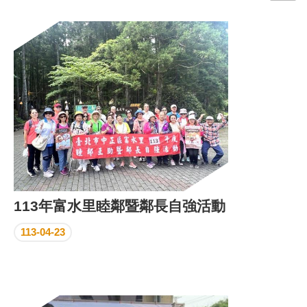
門
牌
整
合
檢
索
系
統
文
化
局
文
113年富水里睦鄰暨鄰長自強活動
化
資
113-04-23
產
臺
北
市