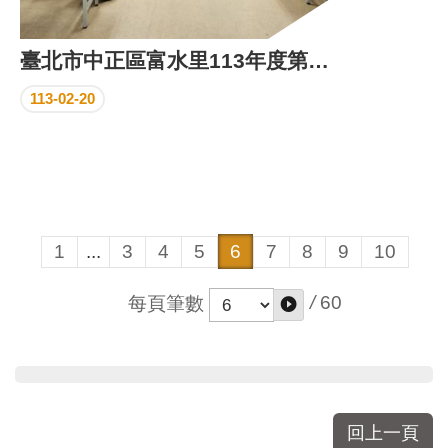
臺北市中正區富水里113年度第1次里鄰工作會報
113-02-20
1
...
3
4
5
6
7
8
9
10
/
60
每頁筆數
回上一頁