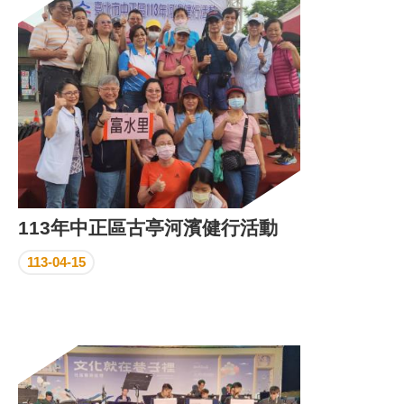
區
里
界
說
臺
北
市
鄰
長
名
冊
113年中正區古亭河濱健行活動
113-04-15