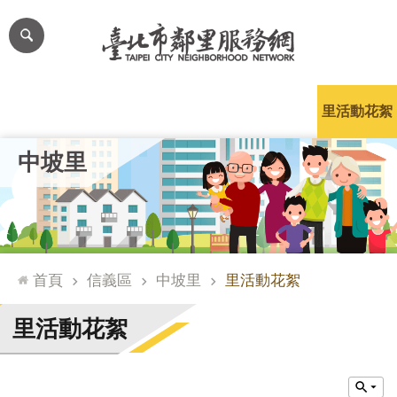
跳到主要內容區塊
進
階
搜
尋
里公布欄
里長簡介
里基本資料
本里特色
里活動花絮
網
中坡里
站
導
覽
台
北
首頁
信義區
中坡里
里活動花絮
通
臺
里活動花絮
北
市
政
府