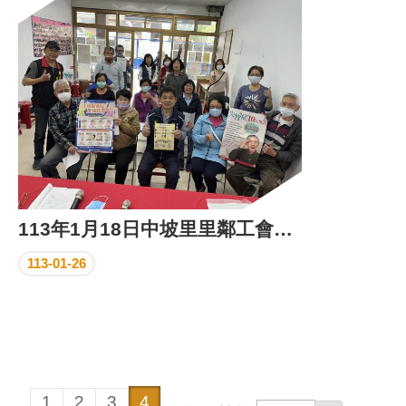
區
里
界
說
臺
北
市
鄰
長
名
冊
113年1月18日中坡里里鄰工會會報
113-01-26
1
2
3
4