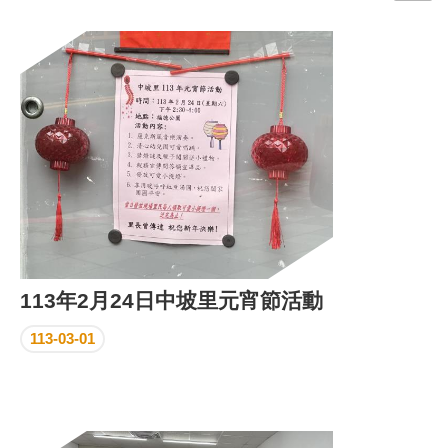
門
牌
整
合
檢
索
系
統
文
化
局
文
113年2月24日中坡里元宵節活動
化
資
113-03-01
產
臺
北
市