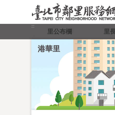
跳到主要內容區塊
:::
里公布欄
里
港華里