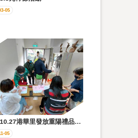
03-05
114.10.27港華里發放重陽禮品活動
11-05