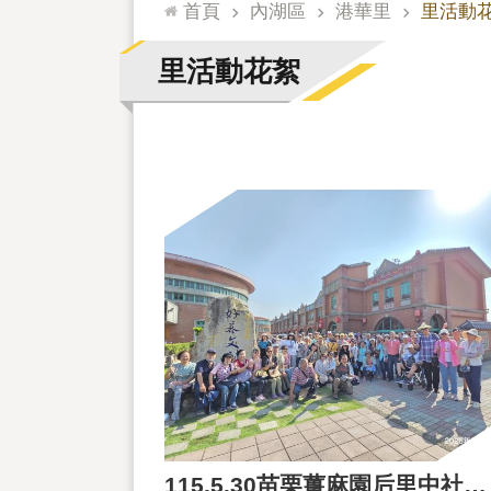
:::
首頁
內湖區
港華里
里活動
里活動花絮
115.5.30苗栗薑麻園后里中社花園里民一日遊參訪