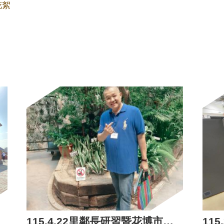
花絮
115.4.22里鄰長研習暨花博市政參訪
11