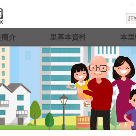
:::
長簡介
里基本資料
本里