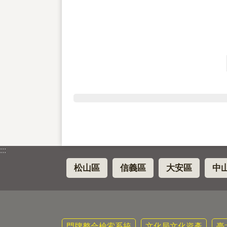
:::
松山區
信義區
大安區
中
門牌整合檢索系統
文化局文化資產
臺