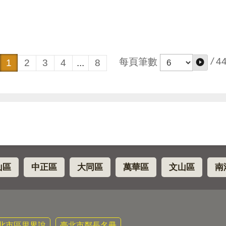
/
4
每頁筆數
1
2
3
4
...
8
山區
中正區
大同區
萬華區
文山區
南
北市區里界說
臺北市鄰長名冊