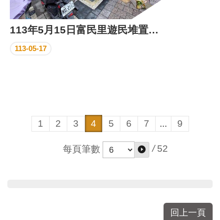
113年5月15日富民里遊民堆置物清除及遊民關懷驅離情形
113-05-17
1
2
3
4
5
6
7
...
9
/
52
每頁筆數
回上一頁