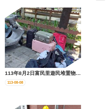
門
牌
整
合
檢
索
系
統
文
化
局
文
113年8月2日富民里遊民堆置物清除及遊民關懷驅離情形
化
資
113-08-08
產
臺
北
市