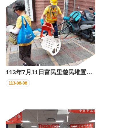
區
里
界
說
臺
北
市
鄰
長
名
冊
113年7月11日富民里遊民堆置物清除及遊民關懷驅離情形
113-08-08