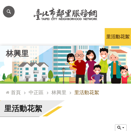
跳到主要內容區塊
進
階
搜
尋
里公布欄
里長簡介
里基本資料
本里特色
里活動花絮
網
林興里
站
導
覽
台
北
首頁
中正區
林興里
里活動花絮
通
臺
里活動花絮
北
市
政
府