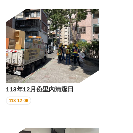
門
牌
整
合
檢
索
系
統
文
化
局
文
113年12月份里內清潔日
化
資
113-12-06
產
臺
北
市