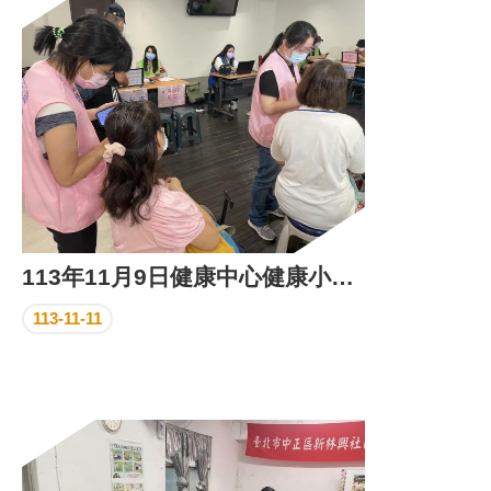
區
里
界
說
臺
北
市
鄰
長
名
冊
113年11月9日健康中心健康小站篩檢活動
113-11-11