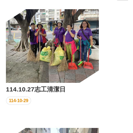
門
牌
整
合
檢
索
系
統
文
化
局
文
114.10.27志工清潔日
化
資
114-10-29
產
臺
北
市