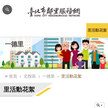
跳到主要內容區塊
進
階
搜
尋
里公布欄
里長簡介
里基本資料
本里特色
里活動花絮
網
一德里
站
導
覽
台
北
首頁
北投區
一德里
里活動花絮
通
臺
里活動花絮
北
市
政
府