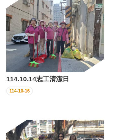
區
里
界
說
臺
北
市
鄰
長
名
冊
114.10.14志工清潔日
114-10-16