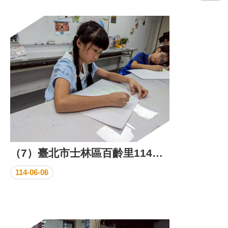
門
牌
整
合
檢
索
系
統
文
化
局
文
（7）臺北市士林區百齡里114年5月份里民活動場所成果照片
化
資
114-06-06
產
臺
北
市