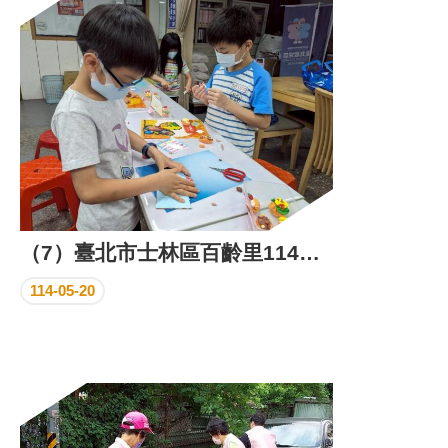
區
里
界
說
臺
北
市
鄰
長
名
冊
（7）臺北市士林區百齡里114年4月份里民活動場所成果照片
114-05-20