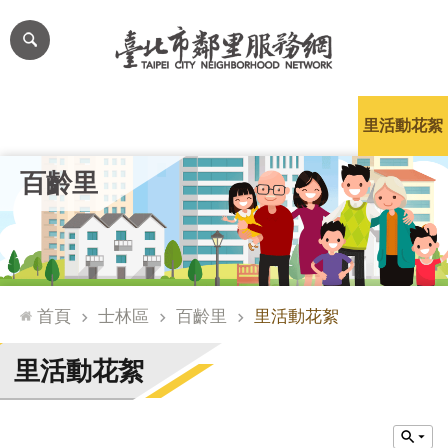
跳到主要內容區塊
進
階
搜
尋
里公布欄
里長簡介
里基本資料
本里特色
里活動花絮
網
百齡里
站
導
覽
台
北
首頁
士林區
百齡里
里活動花絮
通
臺
里活動花絮
北
市
政
府