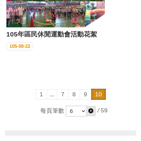
105年區民休閒運動會活動花絮
105-08-22
1
...
7
8
9
10
/
59
每頁筆數