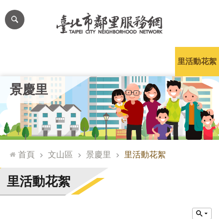
跳到主要內容區塊
進
階
搜
尋
里公布欄
里長簡介
里基本資料
本里特色
里活動花絮
網
景慶里
站
導
覽
台
北
首頁
文山區
景慶里
里活動花絮
通
臺
里活動花絮
北
市
政
府