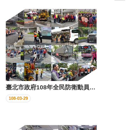
門
牌
整
合
檢
索
系
統
文
化
局
文
臺北市政府108年全民防衛動員暨災害防救(民安5號)演習水庫可能潰堤疏散演練
化
資
108-03-29
產
臺
北
市