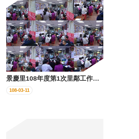
區
里
界
說
臺
北
市
鄰
長
名
冊
景慶里108年度第1次里鄰工作會報
108-03-11