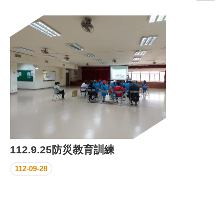
門
牌
整
合
檢
索
系
統
文
化
局
文
112.9.25防災教育訓練
化
資
112-09-28
產
臺
北
市