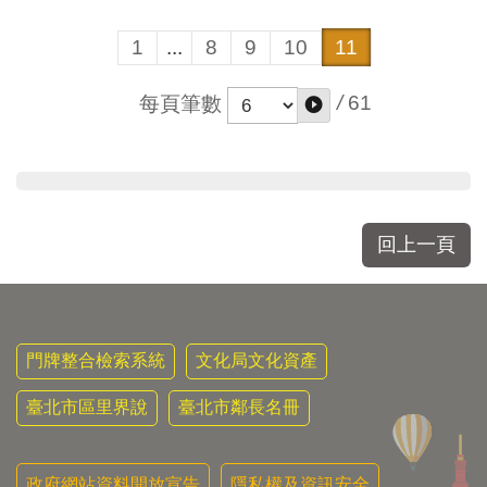
區
里
1
...
8
9
10
11
界
說
/
61
每頁筆數
臺
北
市
鄰
長
名
回上一頁
冊
門牌整合檢索系統
文化局文化資產
臺北市區里界說
臺北市鄰長名冊
政府網站資料開放宣告
隱私權及資訊安全