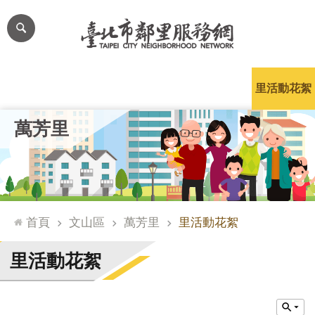
跳到主要內容區塊
進
階
搜
尋
里公布欄
里長簡介
里基本資料
本里特色
里活動花絮
網
萬芳里
站
導
覽
台
北
首頁
文山區
萬芳里
里活動花絮
通
臺
里活動花絮
北
市
政
府